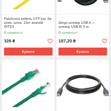
Patchcord кабель UTP kat. 6e
штек.-штек. 15m жовтий
Шнур штекер USB A —
INTEX
штекер USB В, 5 м
В наявності
В наявності
326
187,20
₴
₴
Купити
Купити