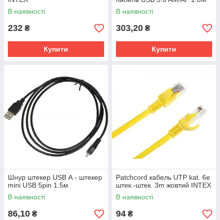
В наявності
В наявності
232
303,20
₴
₴
Купити
Купити
Шнур штекер USB А - штекер
Patchcord кабель UTP kat. 6e
mini USB 5pin 1.5м
штек.-штек. 3m жовтий INTEX
В наявності
В наявності
86,10
94
₴
₴