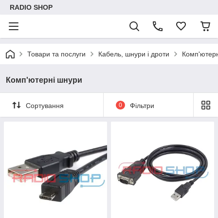
RADIO SHOP
Товари та послуги
Кабель, шнури і дроти
Комп'ютер
Комп'ютерні шнури
Сортування
0
Фільтри