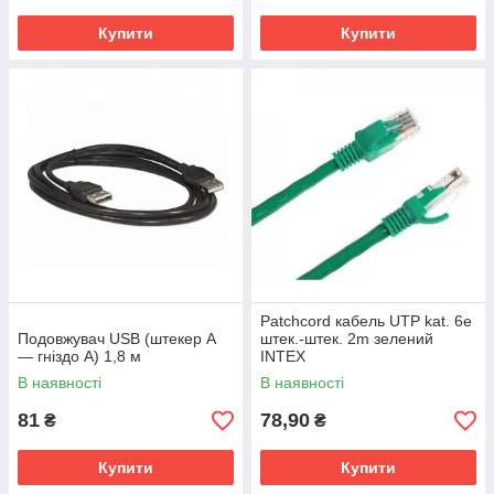
Купити
Купити
Patchcord кабель UTP kat. 6e
Подовжувач USB (штекер A
штек.-штек. 2m зелений
— гніздо А) 1,8 м
INTEX
В наявності
В наявності
81
78,90
₴
₴
Купити
Купити