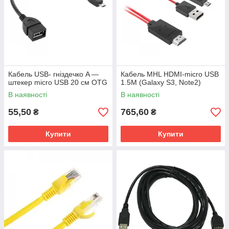
Кабель USB- гніздечко A —
Кабель MHL HDMI-micro USB
штекер micro USB 20 см OTG
1.5M (Galaxy S3, Note2)
В наявності
В наявності
55,50
765,60
₴
₴
Купити
Купити