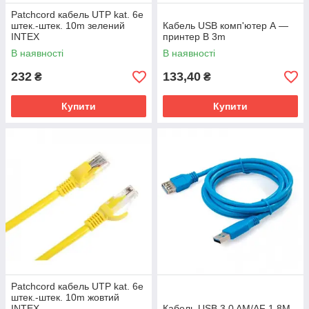
Patchcord кабель UTP kat. 6e
штек.-штек. 10m зелений
Кабель USB комп'ютер А —
INTEX
принтер В 3m
В наявності
В наявності
232
133,40
₴
₴
Купити
Купити
Patchcord кабель UTP kat. 6e
штек.-штек. 10m жовтий
INTEX
Кабель USB 3.0 AM/AF 1.8M