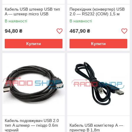
Кабель USB штекер USB тип
Перехідник (конвертер) USB
A — штекер micro USB
2.0 — RS232 (COM) 1,5 м
В наявності
В наявності
94,80
467,90
₴
₴
Купити
Купити
Кабель подовжувач USB 2.0
тип A штекер — гніздо 0.6m
Кабель USB комп'ютер А —
чорний
принтер В 1,8m