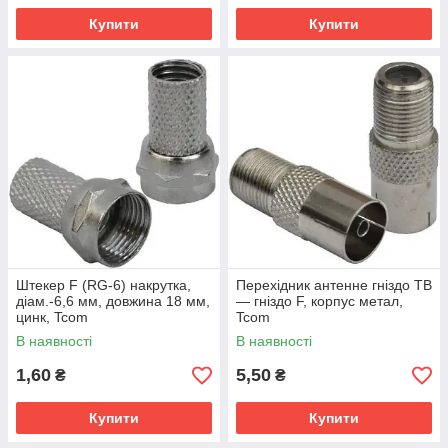
Купити
Купити
Штекер F (RG-6) накрутка,
Перехідник антенне гніздо ТВ
діам.-6,6 мм, довжина 18 мм,
— гніздо F, корпус метал,
цинк, Tcom
Tcom
В наявності
В наявності
1,60
5,50
₴
₴
Купити
Купити