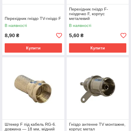
Перехідник гніздо F-
гніздечко F, корпус
Перехідник гніздо TV-гніздо F
металевий
В наявності
В наявності
8,90
5,60
₴
₴
Купити
Купити
Штекер F під кабель RG-6.
Гніздо антенне TV монтажне,
довжина — 18 мм, мідний
корпус метал