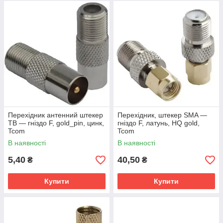
Перехідник антенний штекер
Перехідник, штекер SMA —
ТВ — гніздо F, gold_pin, цинк,
гніздо F, латунь, HQ gold,
Tcom
Tcom
В наявності
В наявності
5,40
40,50
₴
₴
Купити
Купити