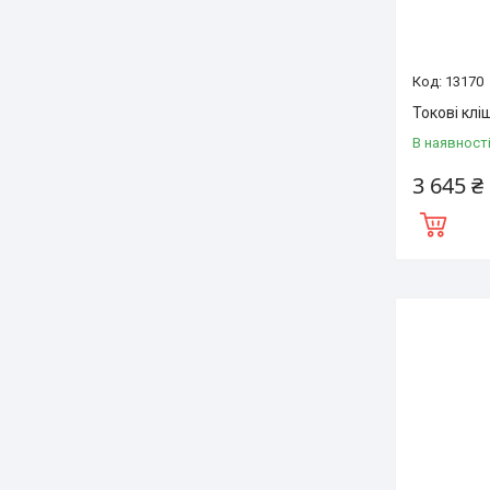
13170
Токові клі
В наявност
3 645 ₴