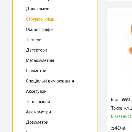
Далекоміри
Струмові кліщі
Осцилографи
Тестери
Детектори
Мегаомметры
Пірометри
Спеціальні вимірювання
Аксесуари
18883
Тепловізори
Токові кліщ
Анемометри
В наявност
Дозиметри
540 ₴