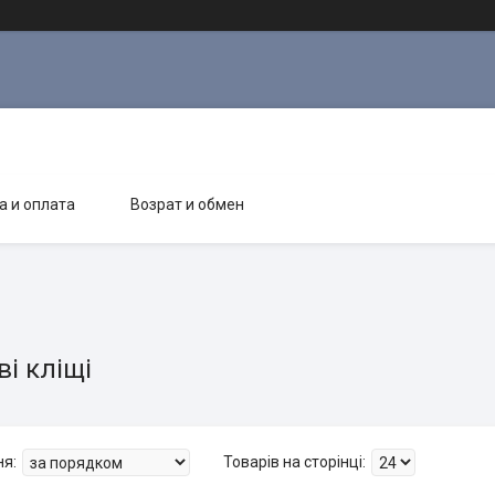
а и оплата
Возрат и обмен
і кліщі