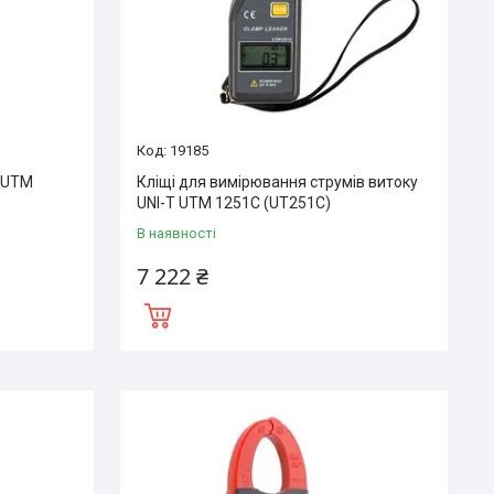
19185
T UTM
Кліщі для вимірювання струмів витоку
UNI-T UTM 1251С (UT251С)
В наявності
7 222 ₴