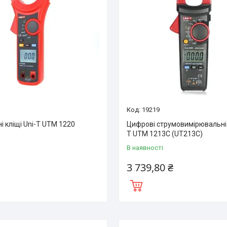
19219
 кліщі Uni-T UTM 1220
Цифрові струмовимірювальні к
T UTM 1213С (UT213C)
і
В наявності
3 739,80 ₴