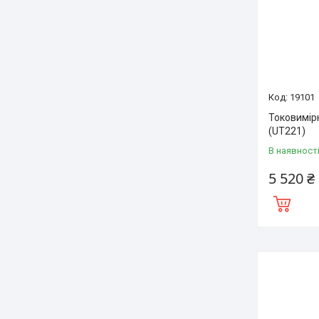
19101
Токовимір
(UT221)
В наявност
5 520 ₴