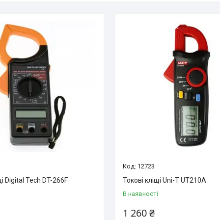
12723
і Digital Tech DT-266F
Токові кліщі Uni-T UT210A
і
В наявності
1 260 ₴