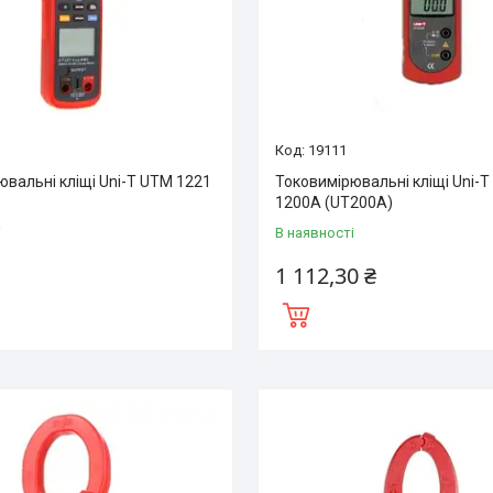
19111
ювальні кліщі Uni-T UTM 1221
Токовимірювальні кліщі Uni-
1200A (UT200A)
і
В наявності
1 112,30 ₴