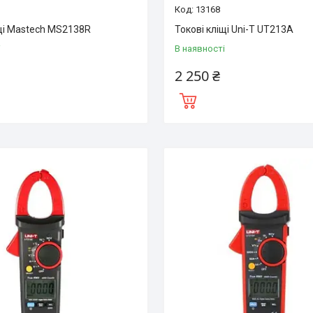
13168
іщі Mastech MS2138R
Токові кліщі Uni-T UT213A
і
В наявності
2 250 ₴