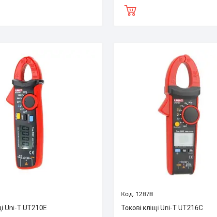
12878
щі Uni-T UT210E
Токові кліщі Uni-T UT216C