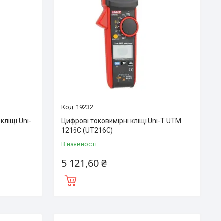
19232
ліщі Uni-
Цифрові токовимірні кліщі Uni-T UTM
1216С (UT216C)
В наявності
5 121,60 ₴