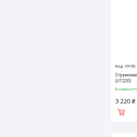
19150
Струмомані
(UT220)
В наявност
3 220 ₴