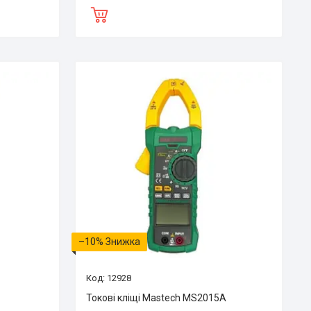
–10%
12928
Токові кліщі Mastech MS2015A