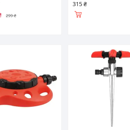
315 ₴
і
₴
299 ₴