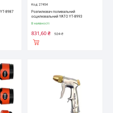
27454
 YT-8987
Розпилювач поливальний
осцилювальний YATO YT-8993
В наявності
831,60 ₴
924 ₴