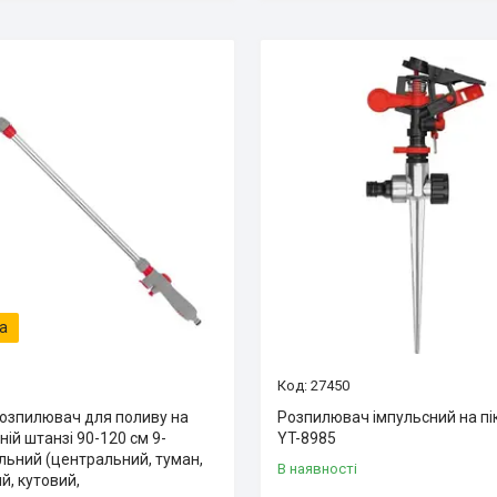
27450
розпилювач для поливу на
Розпилювач імпульсний на пі
ній штанзі 90-120 см 9-
YT-8985
льний (центральний, туман,
В наявності
й, кутовий,