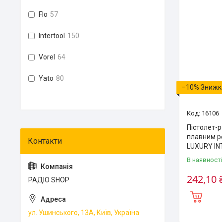
Flo
57
Intertool
150
Vorel
64
Yato
80
–10%
16106
Пістолет-
плавним р
LUXURY IN
В наявност
242,10 
РАДІО SHOP
ул. Ушинського, 13А, Київ, Україна