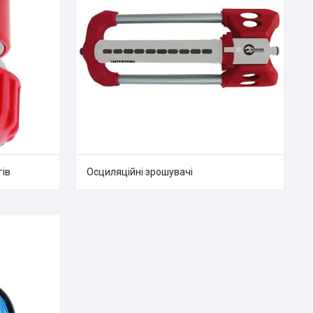
гів
Осциляційні зрошувачі