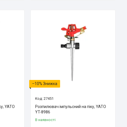
–10%
27451
ку, YATO
Розпилювач імпульсний на піку, YATO
YT-8986
В наявності