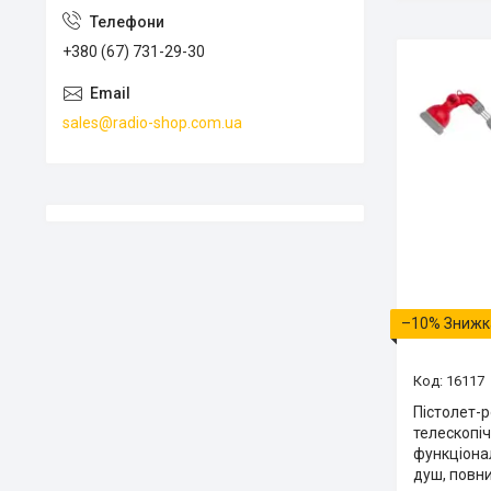
+380 (67) 731-29-30
sales@radio-shop.com.ua
–10%
16117
Пістолет-
телескопіч
функціона
душ, повни