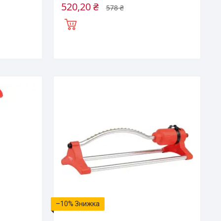
520,20 ₴
578 ₴
–10%