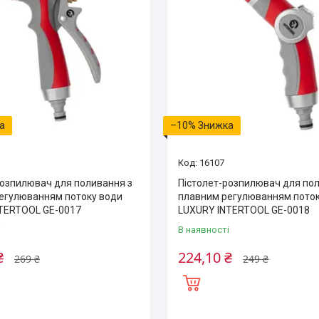
–10%
16107
розпилювач для поливання з
Пістолет-розпилювач для по
егулюванням потоку води
плавним регулюванням поток
TERTOOL GE-0017
LUXURY INTERTOOL GE-0018
і
В наявності
₴
224,10 ₴
269 ₴
249 ₴