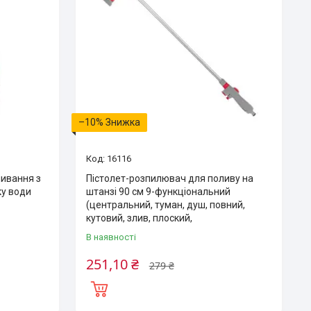
–10%
16116
ливання з
Пістолет-розпилювач для поливу на
у води
штанзі 90 см 9-функціональний
(центральний, туман, душ, повний,
кутовий, злив, плоский,
В наявності
251,10 ₴
279 ₴