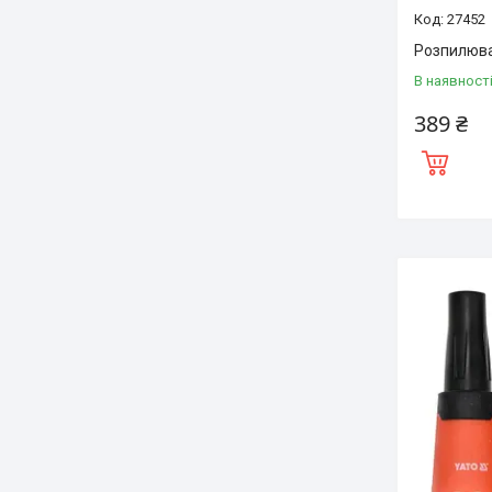
27452
Розпилюва
В наявност
389 ₴