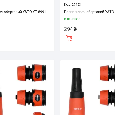
27453
ч обертовий YATO YT-8991
Розпилювач обертовий YATO
і
В наявності
294 ₴