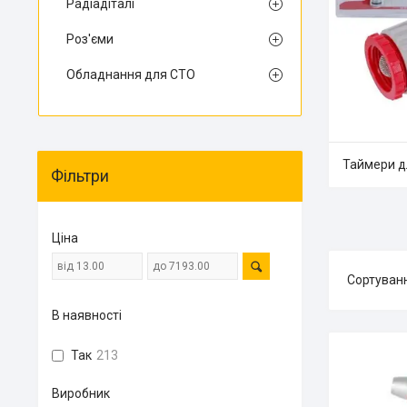
Радіадіталі
Роз'єми
Обладнання для СТО
Таймери д
Фільтри
Ціна
В наявності
Так
213
Виробник