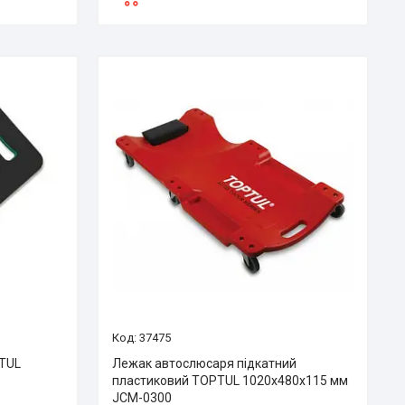
37475
PTUL
Лежак автослюсаря підкатний
пластиковий TOPTUL 1020x480x115 мм
JCM-0300