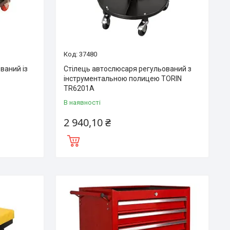
37480
ваний із
Стілець автослюсаря регульований з
інструментальною полицею TORIN
TR6201A
В наявності
2 940,10 ₴