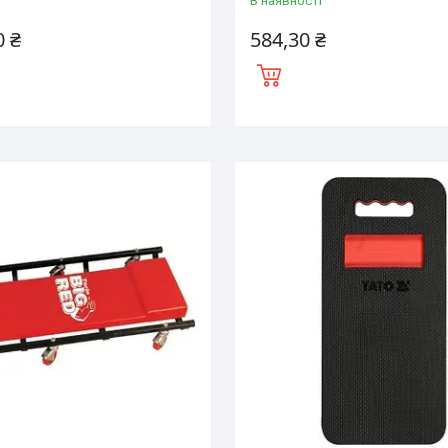
і
В наявності
0 ₴
584,30 ₴