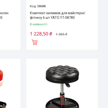
38688
колін
Комплект килимків для майстерні/
80
фітнесу 6 шт YATO YT-08780
В наявності
1 228,50 ₴
1 365 ₴