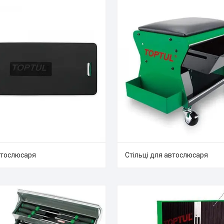
втослюсаря
Стільці для автослюсаря