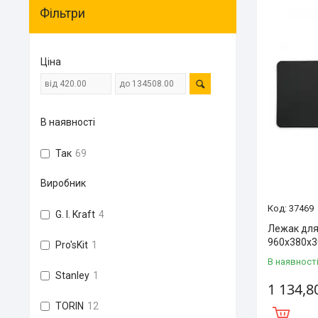
Фільтри
Ціна
В наявності
Так
69
Виробник
37469
G. I. Kraft
4
Лежак для
960x380x
Pro'sKit
1
В наявност
Stanley
1
1 134,8
TORIN
12