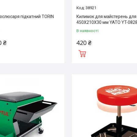
38921
ослюсаря підкатний TORIN
Килимок для майстерень для 
450X210X30 мм YATO YT-082
і
В наявності
0 ₴
420 ₴