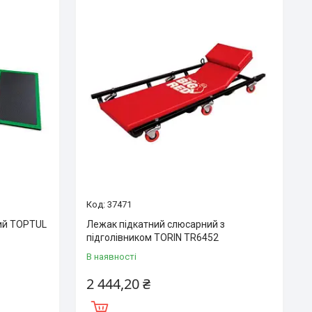
37471
ий TOPTUL
Лежак підкатний слюсарний з
підголівником TORIN TR6452
В наявності
2 444,20 ₴