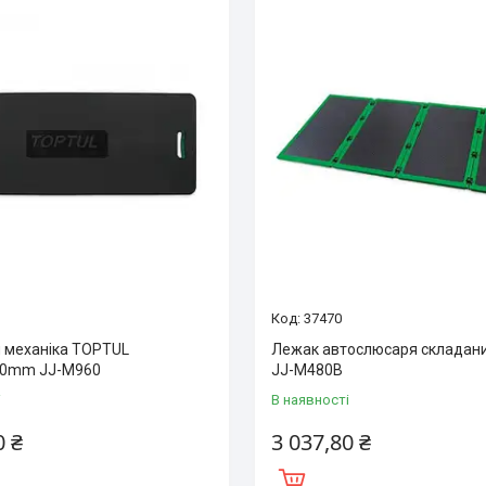
37470
 механіка TOPTUL
Лежак автослюсаря складан
30mm JJ-M960
JJ-M480B
і
В наявності
0 ₴
3 037,80 ₴