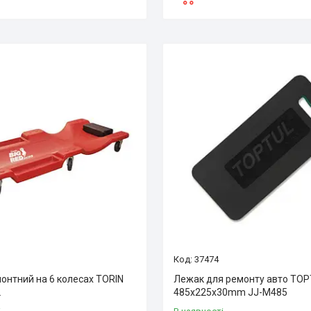
37474
онтний на 6 колесах TORIN
Лежак для ремонту авто TO
2
485x225x30mm JJ-M485