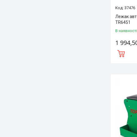
37476
Лежак авт
TR6451
В наявност
1 994,5