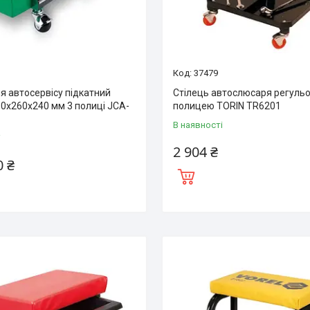
37479
я автосервісу підкатний
Стілець автослюсаря регульо
0x260x240 мм 3 полиці JCA-
полицею TORIN TR6201
В наявності
і
2 904 ₴
0 ₴