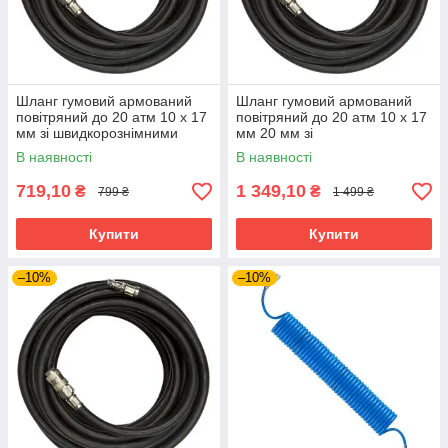
Шланг гумовий армований
Шланг гумовий армований
повітряний до 20 атм 10 x 17
повітряний до 20 атм 10 x 17
мм зі швидкорознімними
мм 20 мм зі
з'єднаннями INTERTOOL PT-
швидкорознімними
В наявності
В наявності
1734
сполуками INTERTOOL PT-
1735
719,10
1 349,10
₴
₴
799 ₴
1 499 ₴
Купити
Купити
–10%
–10%