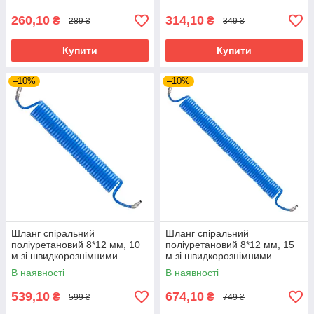
1710
1715
260,10
314,10
₴
₴
289 ₴
349 ₴
Купити
Купити
–10%
–10%
Шланг спіральний
Шланг спіральний
поліуретановий 8*12 мм, 10
поліуретановий 8*12 мм, 15
м зі швидкорознімними
м зі швидкорознімними
сполуками INTERTOOL PT-
з'єднаннями INTERTOOL PT-
В наявності
В наявності
1716
1717
539,10
674,10
₴
₴
599 ₴
749 ₴