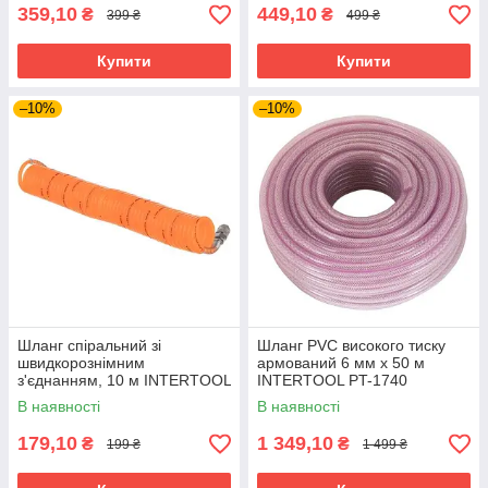
359,10
449,10
₴
₴
399 ₴
499 ₴
Купити
Купити
–10%
–10%
Шланг спіральний зі
Шланг PVC високого тиску
швидкорознімним
армований 6 мм x 50 м
з'єднанням, 10 м INTERTOOL
INTERTOOL PT-1740
PT-1704
В наявності
В наявності
179,10
1 349,10
₴
₴
199 ₴
1 499 ₴