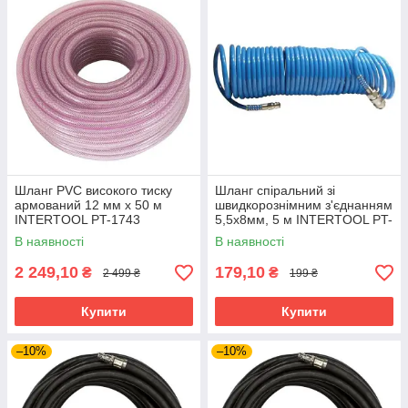
Шланг PVC високого тиску
Шланг спіральний зі
армований 12 мм x 50 м
швидкорознімним з'єднанням
INTERTOOL PT-1743
5,5x8мм, 5 м INTERTOOL PT-
1706
В наявності
В наявності
2 249,10
179,10
₴
₴
2 499 ₴
199 ₴
Купити
Купити
–10%
–10%