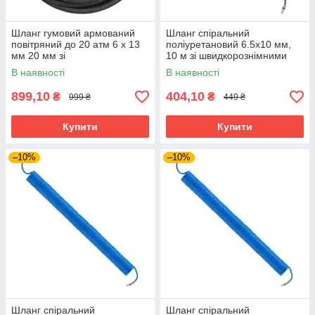
Шланг гумовий армований
Шланг спіральний
повітряний до 20 атм 6 x 13
поліуретановий 6.5х10 мм,
мм 20 мм зі
10 м зі швидкорознімними
швидкорознімними
з'єднаннями INTERTOOL PT-
В наявності
В наявності
з'єднаннями INTERTOOL PT-
1711
1721
899,10
404,10
₴
₴
999 ₴
449 ₴
Купити
Купити
–10%
–10%
Шланг спіральний
Шланг спіральний