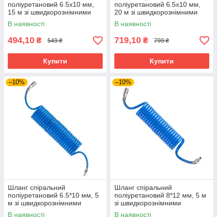
поліуретановий 6.5х10 мм,
поліуретановий 6.5х10 мм,
15 м зі швидкорознімними
20 м зі швидкорознімними
з'єднаннями INTERTOOL PT-
з'єднаннями INTERTOOL PT-
В наявності
В наявності
1712
1713
494,10
719,10
₴
₴
549 ₴
799 ₴
Купити
Купити
–10%
–10%
Шланг спіральний
Шланг спіральний
поліуретановий 6.5*10 мм, 5
поліуретановий 8*12 мм, 5 м
м зі швидкорознімними
зі швидкорознімними
з'єднаннями INTERTOOL PT-
з'єднаннями INTERTOOL PT-
В наявності
В наявності