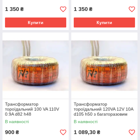
1 350
1 350
₴
₴
Купити
Купити
Трансформатор
Трансформатор
тороїдальний 100 VA 110V
тороїдальний 120VA 12V 10A
0.9A d82 h48
d105 h50 з багаторазовим
автотрансформатор
термозапобіжником
В наявності
В наявності
тороїдальний
900
1 089,30
₴
₴