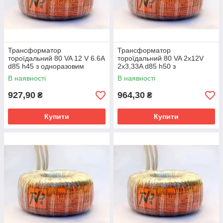
Трансформатор
Трансформатор
тороїдальний 80 VA 12 V 6.6A
тороїдальний 80 VA 2х12V
d85 h45 з одноразовим
2х3,33A d85 h50 з
термозапобіжником
одноразовим
В наявності
В наявності
термозапобіжником
927,90
964,30
₴
₴
Купити
Купити