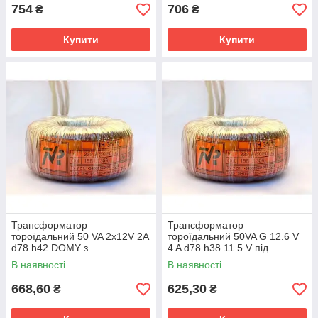
754
706
₴
₴
Купити
Купити
Трансформатор
Трансформатор
тороїдальний 50 VA 2х12V 2A
тороїдальний 50VA G 12.6 V
d78 h42 DOMY з
4 A d78 h38 11.5 V під
одноразовим
навантаженням, для
В наявності
В наявності
термозапобіжником
галогенових ламп із
багаторазовим
668,60
625,30
₴
₴