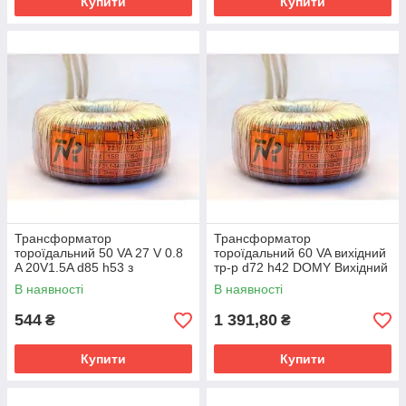
Купити
Купити
Трансформатор
Трансформатор
тороїдальний 50 VA 27 V 0.8
тороїдальний 60 VA вихідний
A 20V1.5A d85 h53 з
тр-р d72 h42 DOMY Вихідний
просоченням
для лампового підсилювача
В наявності
В наявності
544
1 391,80
₴
₴
Купити
Купити