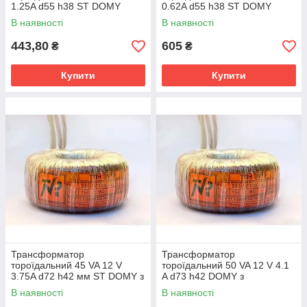
1.25A d55 h38 ST DOMY
0.62A d55 h38 ST DOMY
В наявності
В наявності
443,80
605
₴
₴
Купити
Купити
Трансформатор
Трансформатор
тороїдальний 45 VA 12 V
тороїдальний 50 VA 12 V 4.1
3.75A d72 h42 мм ST DOMY з
A d73 h42 DOMY з
термозапобіжником
одноразовим
В наявності
В наявності
термозапобіжником