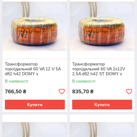
Трансформатор
Трансформатор
тороїдальний 60 VA 12 V 5A
тороїдальний 60 VA 2x12V
d82 h42 DOMY з
2,5A d82 h42 ST DOMY з
одноразовим
одноразовим
В наявності
В наявності
термозапобіжником
термозапобіжником
766,50
835,70
₴
₴
Купити
Купити