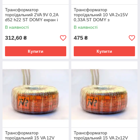
Трансформатор
Трансформатор
тороїдальний 2VA 9V 0,2A
тороїдальний 10 VA 2x15V
d52 h22 ST DOMY екран і
0,33A ST DOMY з
просочення
термозапобіжником d52 h28
В наявності
В наявності
312,60
475
₴
₴
Купити
Купити
Трансформатор
Трансформатор
тороїдальний 15 VA 12V
тороїдальний 15 VA 2x12V