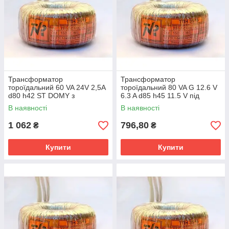
Трансформатор
Трансформатор
тороїдальний 60 VA 24V 2,5A
тороїдальний 80 VA G 12.6 V
d80 h42 ST DOMY з
6.3 A d85 h45 11.5 V під
одноразовим
навантаженням, для
В наявності
В наявності
термозапобіжником
галогенових ламп із
багаторазовим
1 062
796,80
₴
₴
Купити
Купити