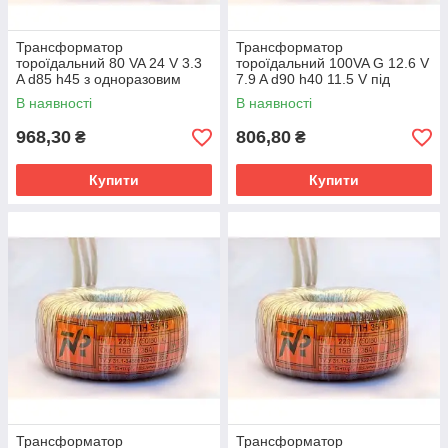
Трансформатор
Трансформатор
тороїдальний 80 VA 24 V 3.3
тороїдальний 100VA G 12.6 V
A d85 h45 з одноразовим
7.9 A d90 h40 11.5 V під
термозапобіжником
навантаженням, для
В наявності
В наявності
галогенових ламп із
багаторазовим
968,30
806,80
₴
₴
Купити
Купити
Трансформатор
Трансформатор