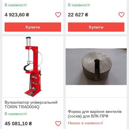
В наявності
В наявності
4 923,60
22 627
₴
₴
Купити
Купити
Вулканізатор універсальний
TORIN TRAD004Q
Форма для варіння вентилів
В наявності
(сосків) для ВЛК-ПРФ
45 081,10
Немає в наявності
₴