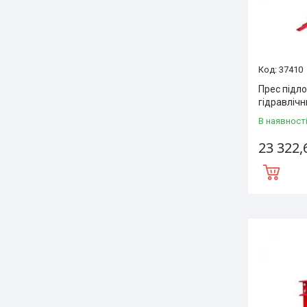
37410
Прес підл
гідравлічн
В наявност
23 322,