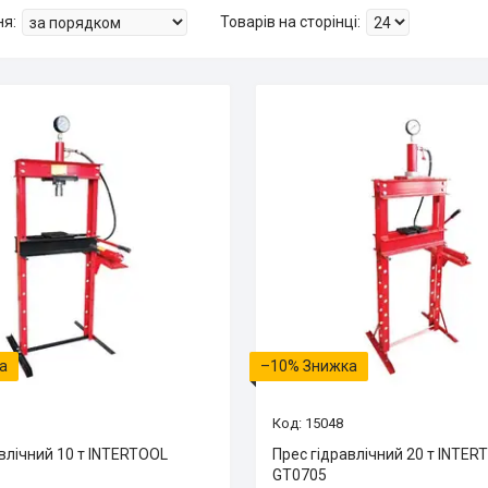
–10%
15048
влічний 10 т INTERTOOL
Прес гідравлічний 20 т INTER
GT0705