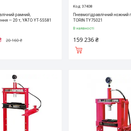
37408
влічний рамний,
Пневмогідравлічний ножний 
ння — 20 т, YATO YT-55581
TORIN TY75021
і
В наявності
₴
159 236 ₴
20 160 ₴