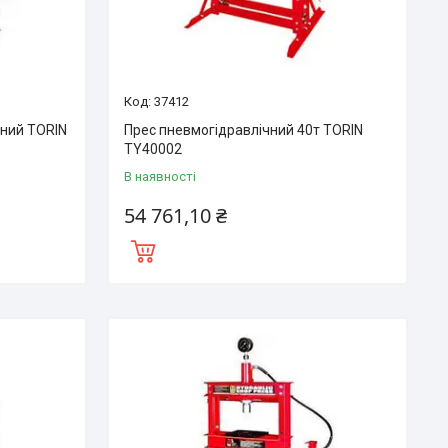
37412
ьний TORIN
Прес пневмогідравлічний 40т TORIN
TY40002
В наявності
54 761,10 ₴