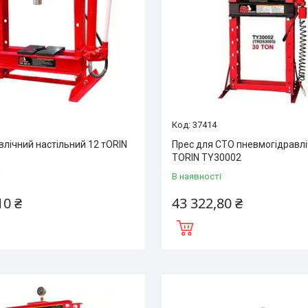
37414
влічний настільний 12 тORIN
Прес для СТО пневмогідравлі
TORIN TY30002
і
В наявності
10 ₴
43 322,80 ₴