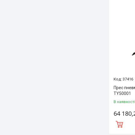
37416
Прес пнев
TY50001
В наявност
64 180,