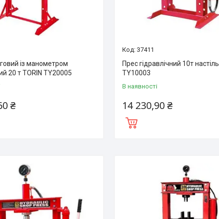
37411
оговий із манометром
Прес гідравлічний 10т настіл
ий 20 т TORIN TY20005
TY10003
і
В наявності
60 ₴
14 230,90 ₴