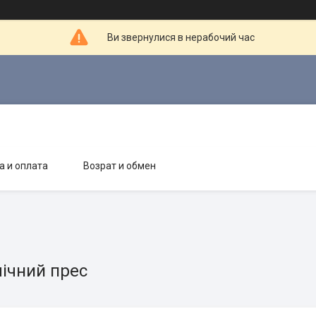
Ви звернулися в нерабочий час
а и оплата
Возрат и обмен
лічний прес