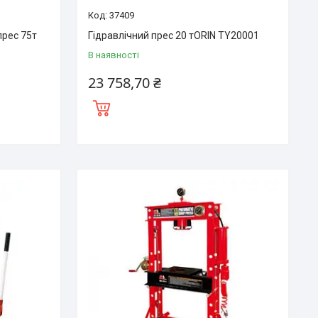
37409
прес 75т
Гідравлічний прес 20 тORIN TY20001
В наявності
23 758,70 ₴