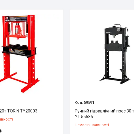
59591
 20т TORIN TY20003
Ручний гідравлічний прес 30
YT-55585
явності
Немає в наявності
₴