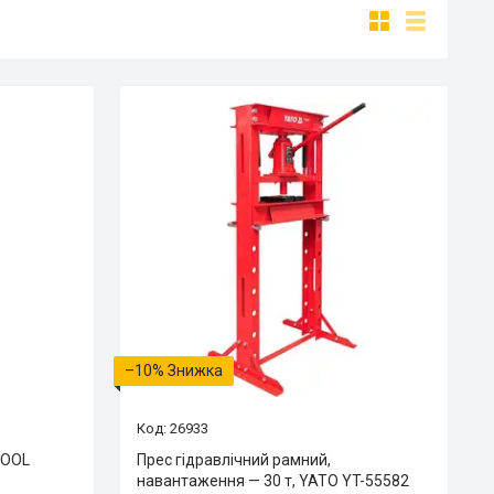
–10%
26933
TOOL
Прес гідравлічний рамний,
навантаження — 30 т, YATO YT-55582