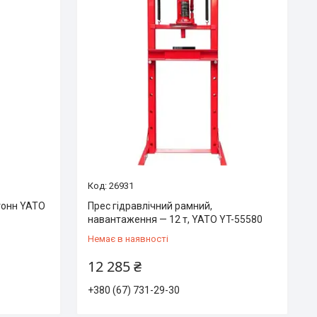
26931
 тонн YATO
Прес гідравлічний рамний,
навантаження — 12 т, YATO YT-55580
Немає в наявності
12 285 ₴
+380 (67) 731-29-30