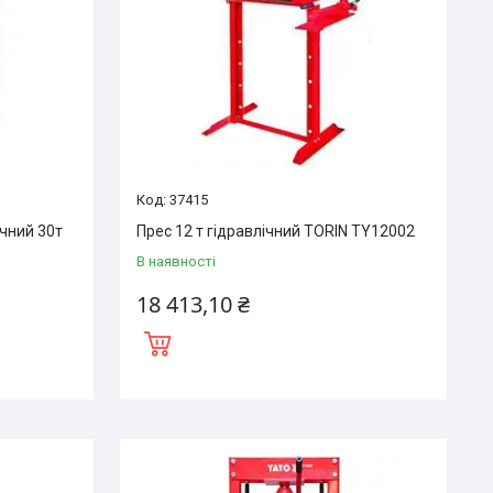
37415
чний 30т
Прес 12 т гідравлічний TORIN TY12002
В наявності
18 413,10 ₴