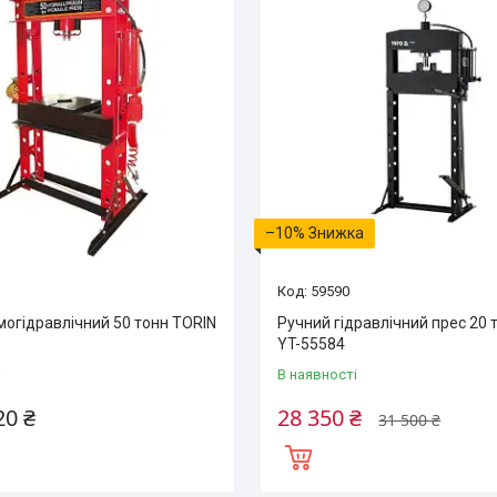
–10%
59590
могідравлічний 50 тонн TORIN
Ручний гідравлічний прес 20
YT-55584
і
В наявності
20 ₴
28 350 ₴
31 500 ₴