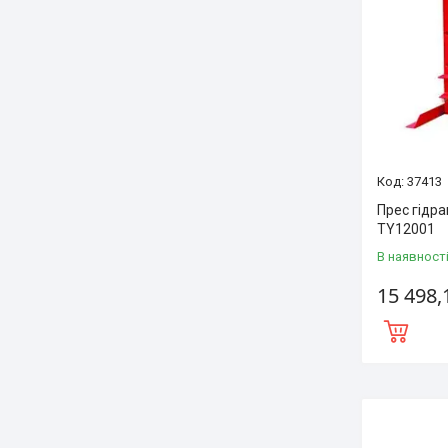
37413
Прес гідра
TY12001
В наявност
15 498,