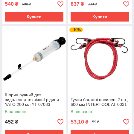
540
837
₴
₴
600 ₴
930 ₴
Купити
Купити
–10%
Шприц ручний для
видалення технічної рідини
Гумки багажні посилені 2 шт.,
YATO 200 мл YT-07083
600 мм INTERTOOL AT-0031
В наявності
В наявності
452
53,10
₴
₴
59 ₴