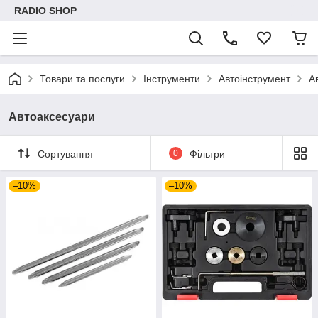
RADIO SHOP
Товари та послуги
Інструменти
Автоінструмент
А
Автоаксесуари
Сортування
0
Фільтри
–10%
–10%