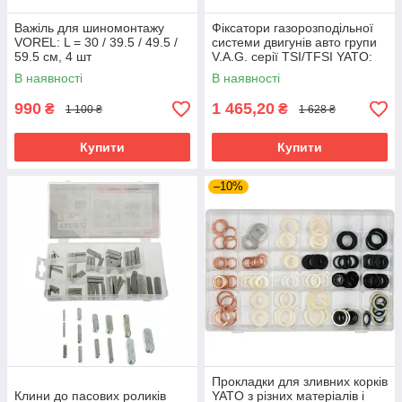
Важіль для шиномонтажу
Фіксатори газорозподільної
VOREL: L = 30 / 39.5 / 49.5 /
системи двигунів авто групи
59.5 см, 4 шт
V.A.G. серії TSI/TFSI YATO:
набір, 16 елементів
В наявності
В наявності
990
1 465,20
₴
₴
1 100 ₴
1 628 ₴
Купити
Купити
–10%
Прокладки для зливних корків
Клини до пасових роликів
YATO з різних матеріалів і