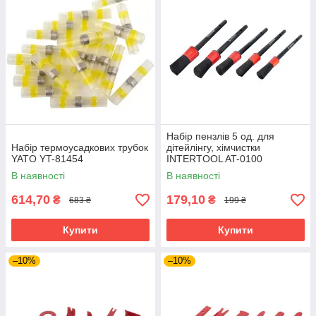
Набір пензлів 5 од. для
Набір термоусадкових трубок
дітейлінгу, хімчистки
YATO YT-81454
INTERTOOL AT-0100
В наявності
В наявності
614,70
179,10
₴
₴
683 ₴
199 ₴
Купити
Купити
–10%
–10%