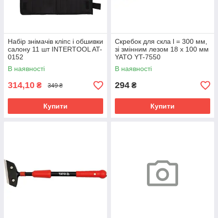
Набір знімачів кліпс і обшивки
Скребок для скла l = 300 мм,
салону 11 шт INTERTOOL AT-
зі змінним лезом 18 x 100 мм
0152
YATO YT-7550
В наявності
В наявності
314,10
294
₴
₴
349 ₴
Купити
Купити