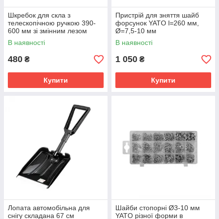
Шкребок для скла з
Пристрій для зняття шайб
телескопічною ручкою 390-
форсунок YATO l=260 мм,
600 мм зі змінним лезом
Ø=7,5-10 мм
18х100 мм YATO YT-7551
В наявності
В наявності
480
1 050
₴
₴
Купити
Купити
Лопата автомобільна для
Шайби стопорні Ø3-10 мм
снігу складана 67 см
YATO різної форми в