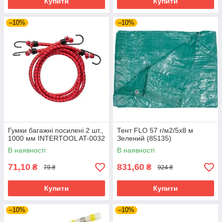
Купити
Купити
–10%
–10%
Гумки багажні посилені 2 шт.,
Тент FLO 57 г/м2/5х8 м
1000 мм INTERTOOL AT-0032
Зелений (85135)
В наявності
В наявності
71,10
831,60
₴
₴
79 ₴
924 ₴
Купити
Купити
–10%
–10%