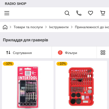
RADIO SHOP
Товари та послуги
Інструменти
Приналежності до ін
Приладдя для граверів
Сортування
0
Фільтри
–10%
–10%