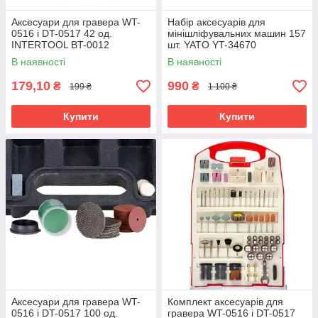
Аксесуари для гравера WT-
Набір аксесуарів для
0516 і DT-0517 42 од.
мінішліфувальних машин 157
INTERTOOL BT-0012
шт. YATO YT-34670
В наявності
В наявності
179,10
990
₴
₴
199 ₴
1 100 ₴
Купити
Купити
Аксесуари для гравера WT-
Комплект аксесуарів для
0516 і DT-0517 100 од.
гравера WT-0516 і DT-0517