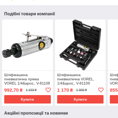
Подібні товари компанії
Шліфмашина
Шліфмашина
Шлі
пневматична пряма
пневматична VOREL,
пне
VOREL 1/4&apos;, V-81108
1/4&apos;, V-81109
VORE
1/4&
992,70
1 170
855
₴
₴
1 103 ₴
1 300 ₴
Купити
Купити
Акційні пропозиції та новинки