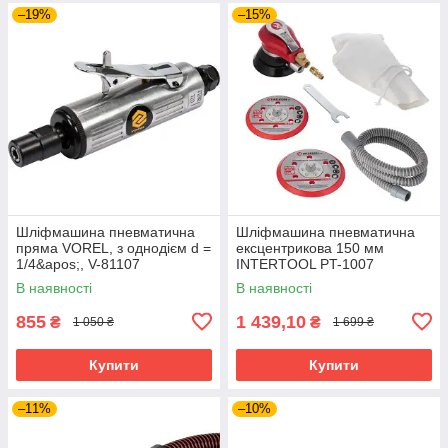
–19%
–15%
Шліфмашина пневматична
Шліфмашина пневматична
пряма VOREL, з однодієм d =
ексцентрикова 150 мм
1/4&apos;, V-81107
INTERTOOL PT-1007
В наявності
В наявності
855
1 439,10
₴
₴
1 050 ₴
1 699 ₴
Купити
Купити
–11%
–10%