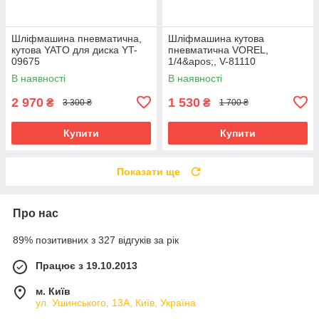
Шліфмашина пневматична,
Шліфмашина кутова
кутова YATO для диска YT-
пневматична VOREL,
09675
1/4&apos;, V-81110
В наявності
В наявності
2 970
1 530
₴
₴
3 300 ₴
1 700 ₴
Купити
Купити
Показати ще
Про нас
89% позитивних з 327 відгуків за рік
Працює з 19.10.2013
м. Київ
ул. Ушинського, 13А, Київ, Україна