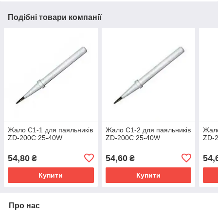
Подібні товари компанії
Жало C1-1 для паяльників
Жало C1-2 для паяльників
Жало
ZD-200C 25-40W
ZD-200C 25-40W
ZD-
54,80
54,60
54,
₴
₴
Купити
Купити
Про нас