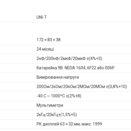
UNI-T
172 × 83 × 38
24 місяці
2нФ/200нФ/2мкФ/20мкФ ±(4%+3)
батарейка 9В: NEDА 1604, 6F22 або 006P
Вимірювання напруги
200Ом/2кОм/20кОм/2МОм/20МОм ±(0,8%+10)
-40 C ~ 1000ºC ±(2%+8)
Мультиметри
2кГц/20кГц±(1,5%+5)
РК дисплей 63 × 32 мм, макс. 1999