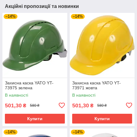
Акційні пропозиції та новинки
–14%
–14%
Захисна каска YATO YT-
Захисна каска YATO YT-
73975 зелена
73971 жовта
В наявності
В наявності
501,30
501,30
₴
₴
580 ₴
580 ₴
Купити
Купити
–14%
–14%