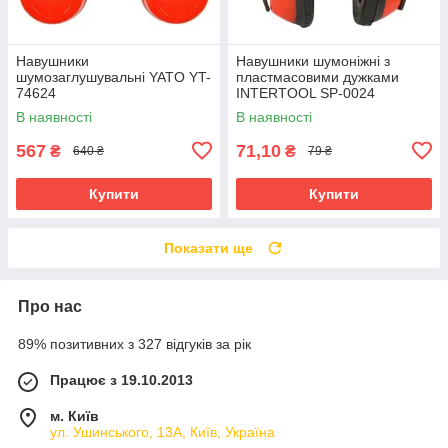
Навушники
Навушники шумоніжні з
шумозаглушувальні YATO YT-
пластмасовими дужками
74624
INTERTOOL SP-0024
В наявності
В наявності
567
71,10
₴
₴
640 ₴
79 ₴
Купити
Купити
Показати ще
Про нас
89% позитивних з 327 відгуків за рік
Працює з 19.10.2013
м. Київ
ул. Ушинського, 13А, Київ, Україна