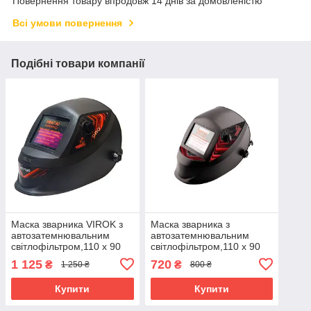
Повернення товару впродовж 14 днів за домовленістю
Всі умови повернення
Подібні товари компанії
Маска зварника VIROK з
Маска зварника з
автозатемнювальним
автозатемнювальним
світлофільтром,110 х 90
світлофільтром,110 х 90
мм(93x43 мм) PRO
мм (93x36 мм) VIROK
1 125
720
₴
₴
1 250 ₴
800 ₴
(82V150)
82V149
Купити
Купити