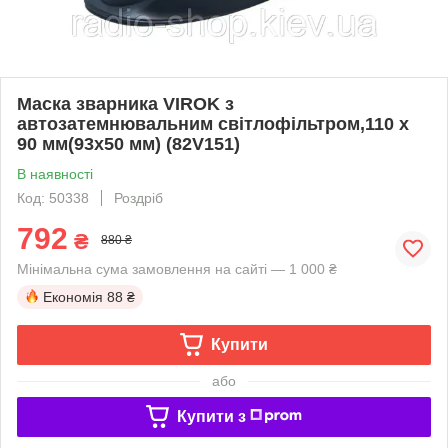
Маска зварника VIROK з
автозатемнювальним світлофільтром,110 х
90 мм(93x50 мм) (82V151)
В наявності
Код: 50338
Роздріб
792
₴
880 ₴
Мінімальна сума замовлення на сайті — 1 000 ₴
Економія
88 ₴
Купити
або
Купити з