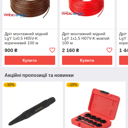
Дріт монтажний мідний
Дріт монтажний мідний
Дріт
LgY 1x0,5 H05V-K
LgY 1x1,5 H07V-K жовтий
LgY 
коричневий 100 м
100 м
кори
900
2 160
1 4
₴
₴
Купити
Купити
Акційні пропозиції та новинки
–10%
–10%