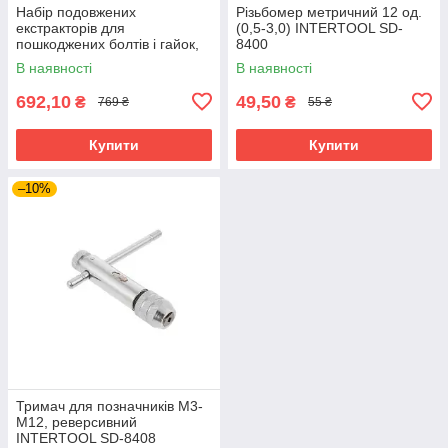
Набір подовжених
Різьбомер метричний 12 од.
екстракторів для
(0,5-3,0) INTERTOOL SD-
пошкоджених болтів і гайок,
8400
10 од. INTERTOOL SD-8008
В наявності
В наявності
692,10
49,50
₴
₴
769 ₴
55 ₴
Купити
Купити
–10%
Тримач для позначників M3-
M12, реверсивний
INTERTOOL SD-8408