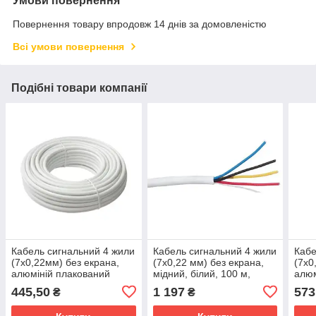
Умови повернення
Повернення товару впродовж 14 днів за домовленістю
Всі умови повернення
Подібні товари компанії
Кабель сигнальний 4 жили
Кабель сигнальний 4 жили
Кабе
(7х0,22мм) без екрана,
(7x0,22 мм) без екрана,
(7х0
алюміній плакований
мідний, білий, 100 м,
алюм
міддю, білий, 100 м,
EUROSAT
мідд
445,50
1 197
573
₴
₴
EUROSAT
EUR