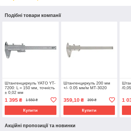
Подібні товари компанії
Штангенциркуль YATO YT-
Штангенциркуль 200 мм
Штан
7200: L = 150 мм, точність
+/- 0.05 мм/м MT-3020
/0,0
± 0,02 мм
1 395
359,10
1 0
₴
₴
1 550 ₴
399 ₴
Купити
Купити
Акційні пропозиції та новинки