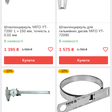
Штангенциркуль YATO YT-
Штангенциркуль для
7200: L = 150 мм, точність ±
гальмівних дисків YATO YT-
0,02 мм
72090
В наявності
В наявності
1 395
1 575
₴
₴
1 550 ₴
1 750 ₴
Купити
Купити
–10%
–10%