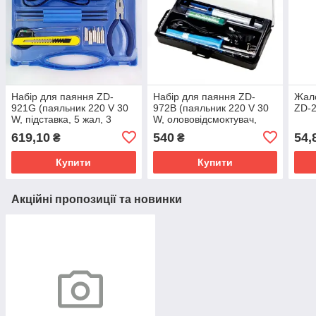
Набір для паяння ZD-
Набір для паяння ZD-
Жало
921G (паяльник 220 V 30
972B (паяльник 220 V 30
ZD-
W, підставка, 5 жал, 3
W, олововідсмоктувач,
інструменти, плоскогубці)
підставка, припій 10 г,
619,10
540
54,
₴
₴
жало)
Купити
Купити
Акційні пропозиції та новинки